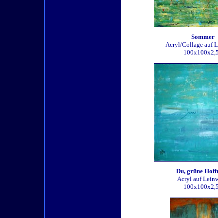
Sommer
Acryl/Collage auf 
100x100x2,
Du, grüne Hoff
Acryl auf Lein
100x100x2,