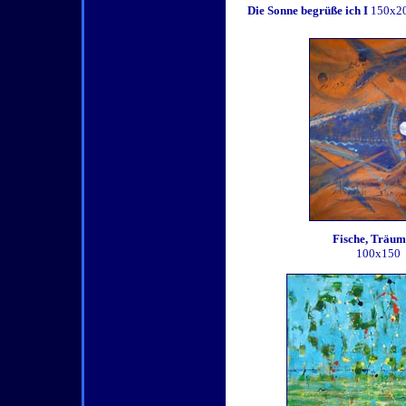
Die Sonne begrüße ich I
150x2
Fische, Träum
100x150