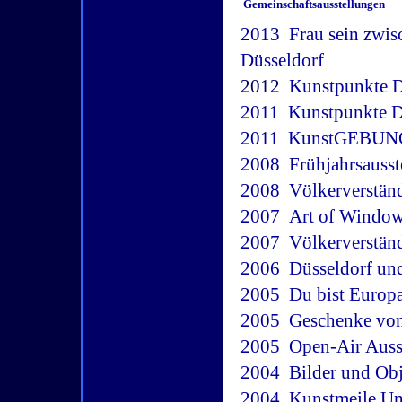
Gemeinschaftsausstellungen
2013  Frau sein zwi
Düsseldorf
2012
 Kunstpunkte 
2011
 Kunstpunkte 
2011
 KunstGEBUNG
2008
 Frühjahrsaus
2008
 Völkerverstä
2007
 Art of Windo
2007
 Völkerverstä
2006
 Düsseldorf u
2005
 Du bist Euro
2005
 Geschenke vo
2005
 Open-Air Au
2004
 Bilder und O
2004
 Kunstmeile U